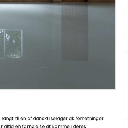
langt til en af danskfliselager.dk forretninger.
er altid en fornøjelse at komme i deres