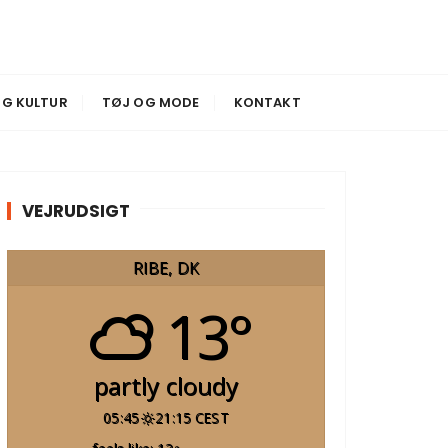
G KULTUR
TØJ OG MODE
KONTAKT
VEJRUDSIGT
RIBE, DK
13°
partly cloudy
05:45
21:15 CEST