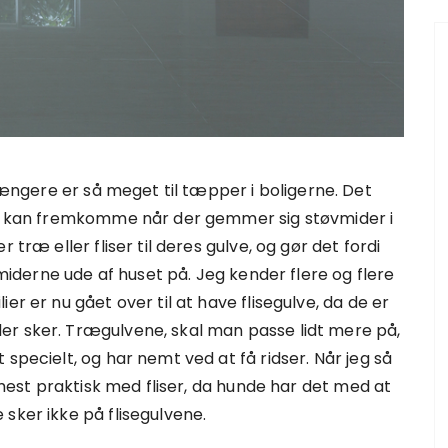
 længere er så meget til tæpper i boligerne. Det
er kan fremkomme når der gemmer sig støvmider i
træ eller fliser til deres gulve, og gør det fordi
derne ude af huset på. Jeg kender flere og flere
er er nu gået over til at have flisegulve, da de er
er sker. Trægulvene, skal man passe lidt mere på,
specielt, og har nemt ved at få ridser. Når jeg så
å mest praktisk med fliser, da hunde har det med at
sker ikke på flisegulvene.