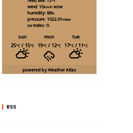
feels like: 13
°c
wind: 10
wsw
km/h
humidity: 86
%
pressure: 1022.01
mbar
uv index: 0
sun
mon
tue
25
/ 15
19
/ 12
17
/ 11
°C
°C
°C
°C
°C
°C
powered by
Weather Atlas
RSS