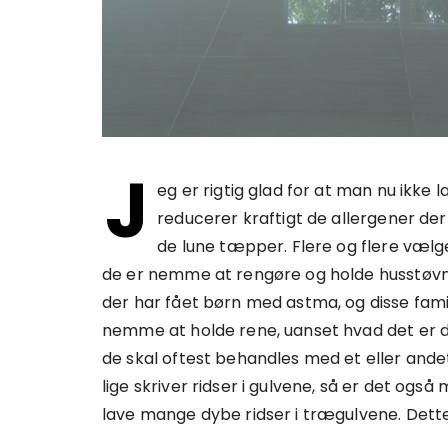
J
eg er rigtig glad for at man nu ikke
reducerer kraftigt de allergener d
de lune tæpper. Flere og flere vælger 
de er nemme at rengøre og holde husstøvmi
der har fået børn med astma, og disse famili
nemme at holde rene, uanset hvad det er d
de skal oftest behandles med et eller andet 
lige skriver ridser i gulvene, så er det ogs
lave mange dybe ridser i trægulvene. Dette 