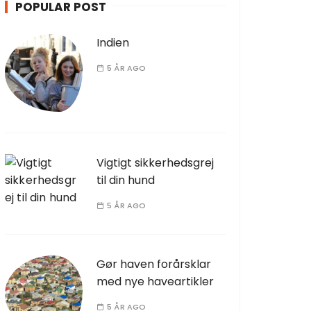
POPULAR POST
Indien
5 ÅR AGO
Vigtigt sikkerhedsgrej
til din hund
5 ÅR AGO
Gør haven forårsklar
med nye haveartikler
5 ÅR AGO