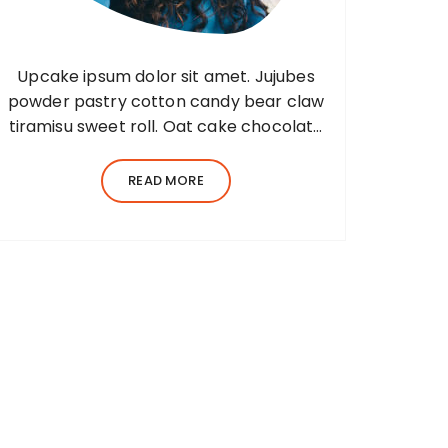
Upcake ipsum dolor sit amet. Jujubes
powder pastry cotton candy bear claw
tiramisu sweet roll. Oat cake chocolate
bar jelly Lorem ipsum dolor sit amet,
consectetur adipiscing elit, sed do
READ MORE
eiusmod tempor incididunt ut…