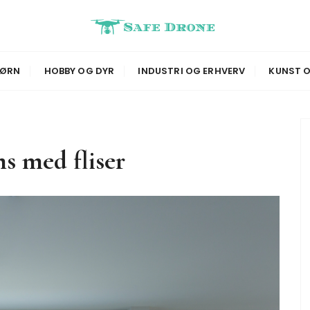
BØRN
HOBBY OG DYR
INDUSTRI OG ERHVERV
KUNST O
s med fliser