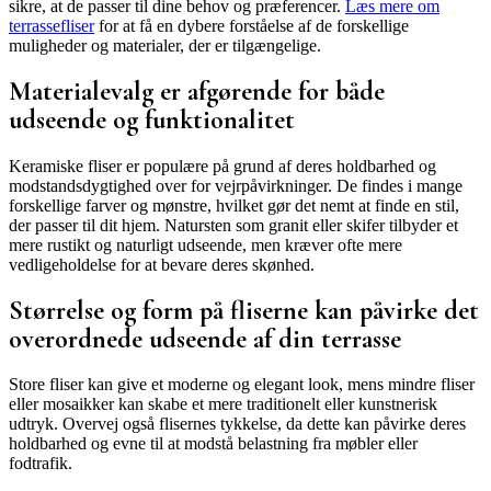
sikre, at de passer til dine behov og præferencer.
Læs mere om
terrassefliser
for at få en dybere forståelse af de forskellige
muligheder og materialer, der er tilgængelige.
Materialevalg er afgørende for både
udseende og funktionalitet
Keramiske fliser er populære på grund af deres holdbarhed og
modstandsdygtighed over for vejrpåvirkninger. De findes i mange
forskellige farver og mønstre, hvilket gør det nemt at finde en stil,
der passer til dit hjem. Natursten som granit eller skifer tilbyder et
mere rustikt og naturligt udseende, men kræver ofte mere
vedligeholdelse for at bevare deres skønhed.
Størrelse og form på fliserne kan påvirke det
overordnede udseende af din terrasse
Store fliser kan give et moderne og elegant look, mens mindre fliser
eller mosaikker kan skabe et mere traditionelt eller kunstnerisk
udtryk. Overvej også flisernes tykkelse, da dette kan påvirke deres
holdbarhed og evne til at modstå belastning fra møbler eller
fodtrafik.