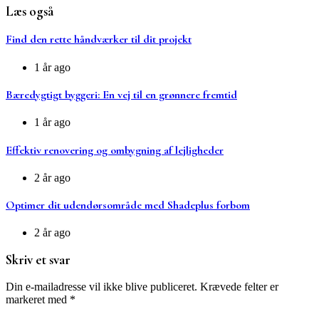
Læs også
Find den rette håndværker til dit projekt
1 år ago
Bæredygtigt byggeri: En vej til en grønnere fremtid
1 år ago
Effektiv renovering og ombygning af lejligheder
2 år ago
Optimer dit udendørsområde med Shadeplus forbom
2 år ago
Skriv et svar
Din e-mailadresse vil ikke blive publiceret.
Krævede felter er
markeret med
*