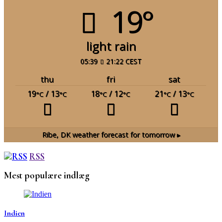
19°
light rain
05:39
21:22 CEST
thu
fri
sat
19
/ 13
18
/ 12
21
/ 13
°C
°C
°C
°C
°C
°C
Ribe, DK
weather forecast for tomorrow ▸
RSS
Mest populære indlæg
Indien