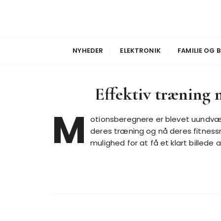
S
k
i
Nyheder
Safedrone
p
NYHEDER
ELEKTRONIK
FAMILIE OG 
t
o
c
Effektiv træning
o
n
M
t
otionsberegnere er blevet uundvær
e
deres træning og nå deres fitness
n
mulighed for at få et klart billede 
t