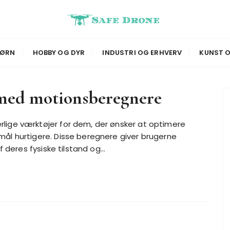
BØRN
HOBBY OG DYR
INDUSTRI OG ERHVERV
KUNST O
 med motionsberegnere
lige værktøjer for dem, der ønsker at optimere
mål hurtigere. Disse beregnere giver brugerne
af deres fysiske tilstand og…