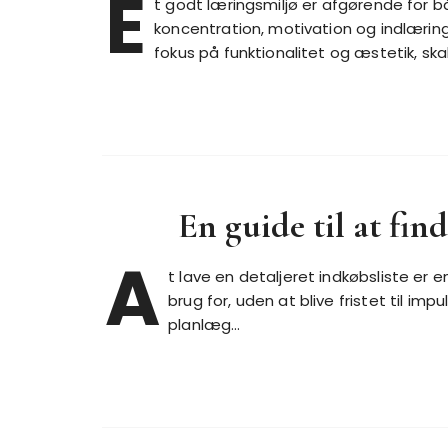
E
t godt læringsmiljø er afgørende for b
koncentration, motivation og indlærin
fokus på funktionalitet og æstetik, s
En guide til at fin
A
t lave en detaljeret indkøbsliste er e
brug for, uden at blive fristet til i
planlæg…