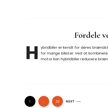
Fordele v
H
ybridbiler er kendt for deres brændsto
for mange bilister. Ved at kombiner
motor kan hybridbiler reducere bræn
I
1
…
23
NEXT