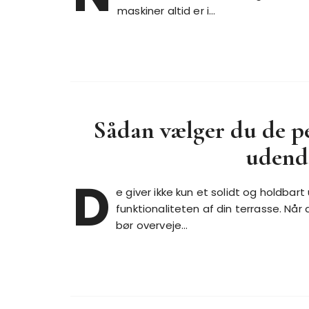
maskiner altid er i…
Sådan vælger du de per
udend
D
e giver ikke kun et solidt og holdba
funktionaliteten af din terrasse. Når d
bør overveje…