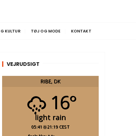
G KULTUR
TØJ OG MODE
KONTAKT
VEJRUDSIGT
RIBE, DK
16°
light rain
05:41
21:19 CEST