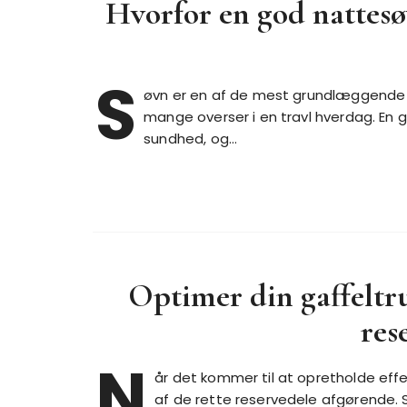
Hvorfor en god nattesø
S
øvn er en af de mest grundlæggende b
mange overser i en travl hverdag. En 
sundhed, og…
Optimer din gaffeltr
res
N
år det kommer til at opretholde effek
af de rette reservedele afgørende. Se