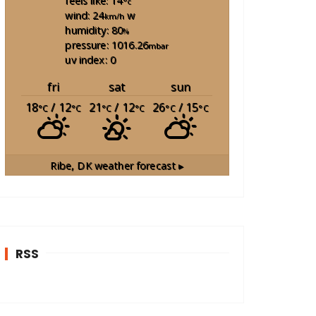
feels like: 14
°c
wind: 24
w
km/h
humidity: 80
%
pressure: 1016.26
mbar
uv index: 0
fri
sat
sun
18
/ 12
21
/ 12
26
/ 15
°C
°C
°C
°C
°C
°C
Ribe, DK
weather forecast ▸
RSS