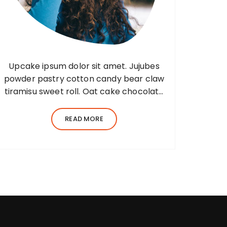
Upcake ipsum dolor sit amet. Jujubes
powder pastry cotton candy bear claw
tiramisu sweet roll. Oat cake chocolate
bar jelly Lorem ipsum dolor sit amet,
consectetur adipiscing elit, sed do
READ MORE
eiusmod tempor incididunt ut…