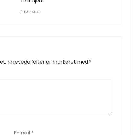
til dit hjem
1 ÅR AGO
et.
Krævede felter er markeret med
*
E-mail
*