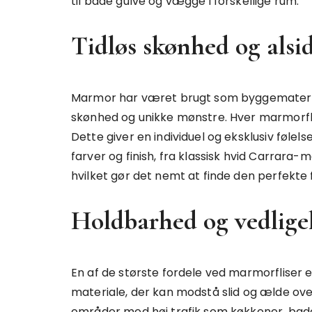
til både gulve og vægge i forskellige rum.
Tidløs skønhed og alsi
Marmor har været brugt som byggematerial
skønhed og unikke mønstre. Hver marmorflise 
Dette giver en individuel og eksklusiv følelse
farver og finish, fra klassisk hvid Carrar
hvilket gør det nemt at finde den perfekte fl
Holdbarhed og vedlige
En af de største fordele ved marmorfliser
materiale, der kan modstå slid og ælde over
områder med høj trafik som køkkener, bad