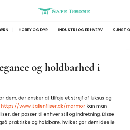
BØRN
HOBBY OG DYR
INDUSTRI OG ERHVERV
KUNST O
egance og holdbarhed i
r dem, der ønsker at tilføje et strejf af luksus og
s
https://www.italienfliser.dk/marmor
kan man
ser, der passer til enhver stil og indretning. Disse
også praktiske og holdbare, hvilket gør dem ideelle