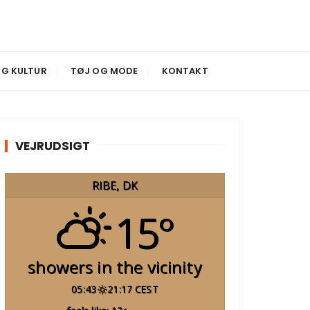
G KULTUR
TØJ OG MODE
KONTAKT
VEJRUDSIGT
RIBE, DK
15°
showers in the vicinity
05:43
21:17 CEST