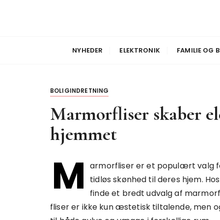
S
k
i
Nyheder
Safedrone
p
NYHEDER
ELEKTRONIK
FAMILIE OG 
t
o
c
o
BOLIGINDRETNING
n
Marmorfliser skaber el
t
e
hjemmet
n
t
M
armorfliser er et populært valg fo
tidløs skønhed til deres hjem. Ho
finde et bredt udvalg af marmorfli
fliser er ikke kun æstetisk tiltalende, men 