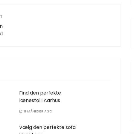
ST
en
id
Find den perfekte
lænestol i Aarhus
11 MÅNEDER AGO
Vælg den perfekte sofa