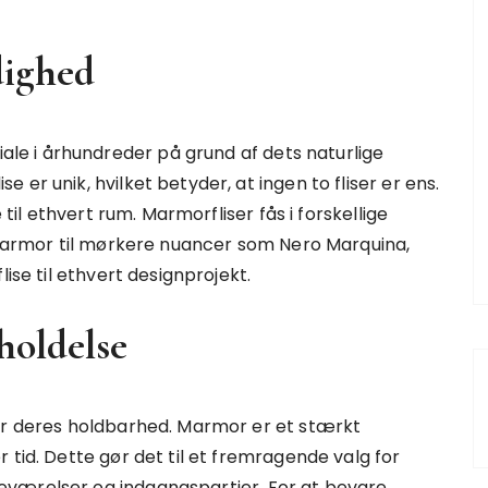
dighed
e i århundreder på grund af dets naturlige
er unik, hvilket betyder, at ingen to fliser er ens.
 til ethvert rum. Marmorfliser fås i forskellige
a-marmor til mørkere nuancer som Nero Marquina,
ise til ethvert designprojekt.
holdelse
 er deres holdbarhed. Marmor er et stærkt
 tid. Dette gør det til et fremragende valg for
eværelser og indgangspartier. For at bevare