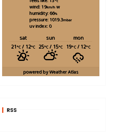
feels like: 13
°c
wind: 19
w
km/h
humidity: 66
%
pressure: 1019.3
mbar
uv index: 0
sat
sun
mon
21
/ 12
25
/ 15
19
/ 12
°C
°C
°C
°C
°C
°C
powered by
Weather Atlas
RSS