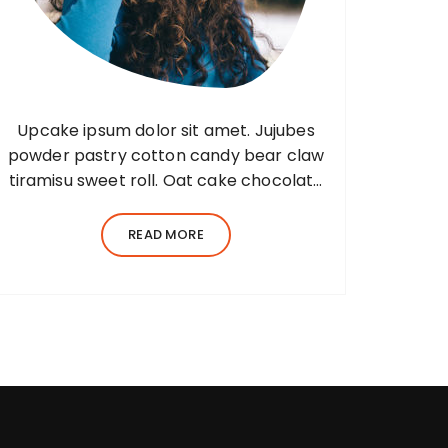
Upcake ipsum dolor sit amet. Jujubes
powder pastry cotton candy bear claw
tiramisu sweet roll. Oat cake chocolate
bar jelly Lorem ipsum dolor sit amet,
consectetur adipiscing elit, sed do
READ MORE
eiusmod tempor incididunt ut…