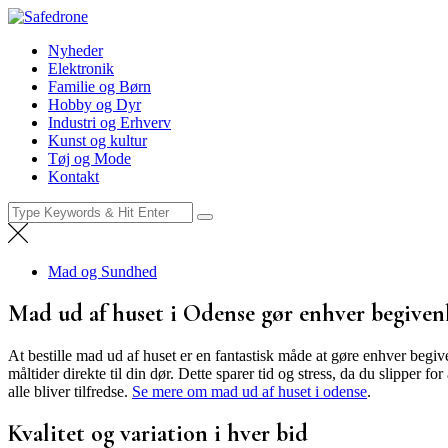
Skip
Safedrone
to
Nyheder
Nyheder
content
Elektronik
Familie og Børn
Hobby og Dyr
Industri og Erhverv
Kunst og kultur
Tøj og Mode
Kontakt
Search
for:
Mad og Sundhed
Mad ud af huset i Odense gør enhver begive
At bestille mad ud af huset er en fantastisk måde at gøre enhver begiv
måltider direkte til din dør. Dette sparer tid og stress, da du slipper
alle bliver tilfredse.
Se mere om mad ud af huset i odense
.
Kvalitet og variation i hver bid