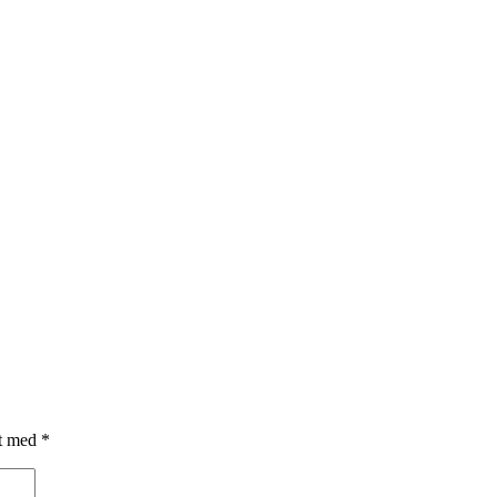
et med
*