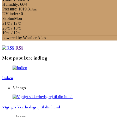
Humidity: 66
%
Pressure: 1019.3
mbar
UV index: 0
Sat
Sun
Mon
21
/ 12
°C
°C
25
/ 15
°C
°C
19
/ 12
°C
°C
powered by
Weather Atlas
RSS
Mest populære indlæg
Indien
5 år ago
Vigtigt sikkerhedsgrej til din hund