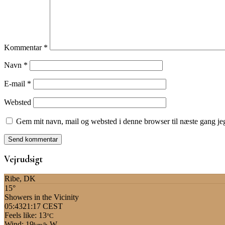
Kommentar
*
Navn
*
E-mail
*
Websted
Gem mit navn, mail og websted i denne browser til næste gang j
Vejrudsigt
Ribe, DK
15°
Showers in the Vicinity
05:43
21:17 CEST
Feels like: 13
°C
Wind: 19
W
km/h