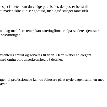
e specialiteter, kan du vælge præcis det, der passer bedst til din
å, at maden ikke kun ser godt ud, men også smager fantastisk.
middag med flere retter, kan cateringfirmaer tilpasse deres tjenester
n bekymringer.
senteres smukt og serveres til tiden. Dette skaber en elegant
ret med omhu og opmærksomhed på detaljer.
ngen til professionelle kan du fokusere på at nyde dagen sammen med
maver.