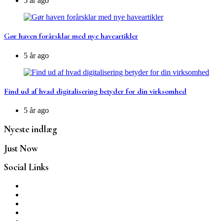
5 år ago
Gør haven forårsklar med nye haveartikler
5 år ago
Find ud af hvad digitalisering betyder for din virksomhed
5 år ago
Nyeste indlæg
Just Now
Social Links