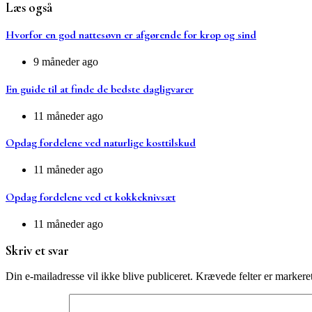
Læs også
Hvorfor en god nattesøvn er afgørende for krop og sind
9 måneder ago
En guide til at finde de bedste dagligvarer
11 måneder ago
Opdag fordelene ved naturlige kosttilskud
11 måneder ago
Opdag fordelene ved et kokkeknivsæt
11 måneder ago
Skriv et svar
Din e-mailadresse vil ikke blive publiceret.
Krævede felter er marker