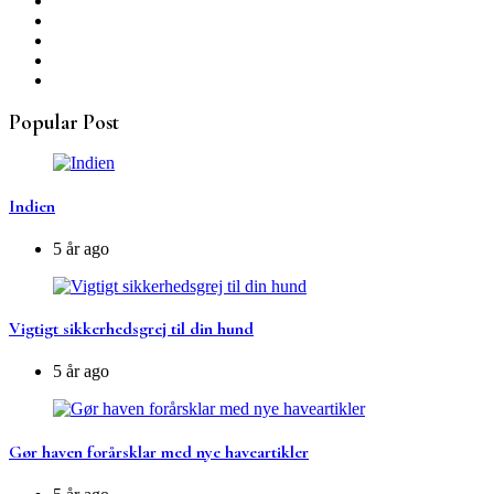
Popular Post
Indien
5 år ago
Vigtigt sikkerhedsgrej til din hund
5 år ago
Gør haven forårsklar med nye haveartikler