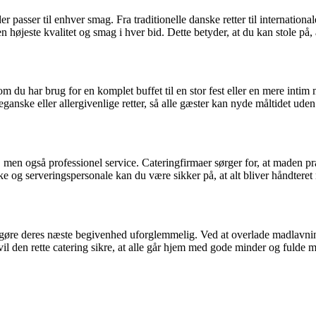
 passer til enhver smag. Fra traditionelle danske retter til international
en højeste kvalitet og smag i hver bid. Dette betyder, at du kan stole p
om du har brug for en komplet buffet til en stor fest eller en mere intim 
eganske eller allergivenlige retter, så alle gæster kan nyde måltidet ude
en også professionel service. Cateringfirmaer sørger for, at maden præ
kke og serveringspersonale kan du være sikker på, at alt bliver håndte
 gøre deres næste begivenhed uforglemmelig. Ved at overlade madlavni
vil den rette catering sikre, at alle går hjem med gode minder og fulde 