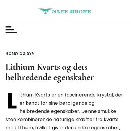
S
k
i
Safedrone
Nyheder
p
t
o
c
o
HOBBY OG DYR
n
Lithium Kvarts og dets
t
helbredende egenskaber
e
n
L
t
ithium Kvarts er en fascinerende krystal, der
er kendt for sine beroligende og
helbredende egenskaber. Denne smukke
sten kombinerer de naturlige kræfter fra kvarts
med lithium, hvilket giver den unikke egenskaber,