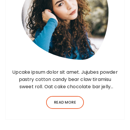
Upcake ipsum dolor sit amet. Jujubes powder
pastry cotton candy bear claw tiramisu
sweet roll. Oat cake chocolate bar jelly
Lorem ipsum dolor sit amet, consectetur
adipiscing elit, sed do eiusmod tempor
READ MORE
incididunt ut…