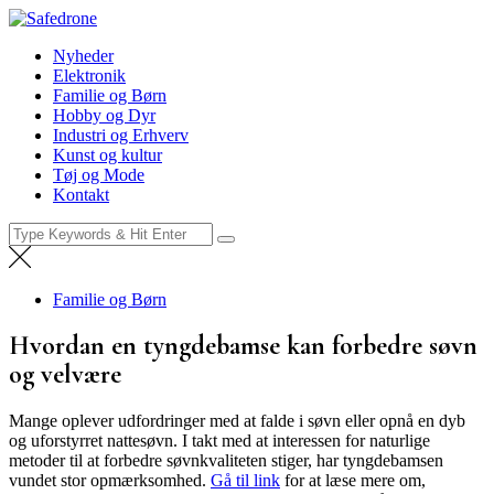
Skip
Safedrone
to
Nyheder
Nyheder
content
Elektronik
Familie og Børn
Hobby og Dyr
Industri og Erhverv
Kunst og kultur
Tøj og Mode
Kontakt
Search
for:
Familie og Børn
Hvordan en tyngdebamse kan forbedre søvn
og velvære
Mange oplever udfordringer med at falde i søvn eller opnå en dyb
og uforstyrret nattesøvn. I takt med at interessen for naturlige
metoder til at forbedre søvnkvaliteten stiger, har tyngdebamsen
vundet stor opmærksomhed.
Gå til link
for at læse mere om,