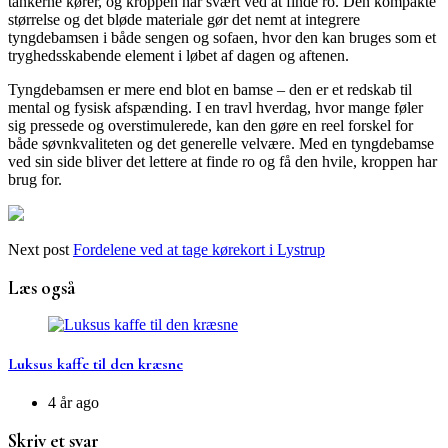
tankerne kører, og kroppen har svært ved at finde ro. Den kompakte
størrelse og det bløde materiale gør det nemt at integrere
tyngdebamsen i både sengen og sofaen, hvor den kan bruges som et
tryghedsskabende element i løbet af dagen og aftenen.
Tyngdebamsen er mere end blot en bamse – den er et redskab til
mental og fysisk afspænding. I en travl hverdag, hvor mange føler
sig pressede og overstimulerede, kan den gøre en reel forskel for
både søvnkvaliteten og det generelle velvære. Med en tyngdebamse
ved sin side bliver det lettere at finde ro og få den hvile, kroppen har
brug for.
Next post
Fordelene ved at tage kørekort i Lystrup
Læs også
Luksus kaffe til den kræsne
4 år ago
Skriv et svar