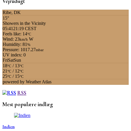
Vejrudsigt
Ribe, DK
15°
Showers in the Vicinity
05:41
21:19 CEST
Feels like: 14
°C
Wind: 23
W
km/h
Humidity: 81
%
Pressure: 1017.27
mbar
UV index: 0
Fri
Sat
Sun
18
/ 13
°C
°C
21
/ 12
°C
°C
25
/ 15
°C
°C
powered by
Weather Atlas
RSS
Mest populære indlæg
Indien