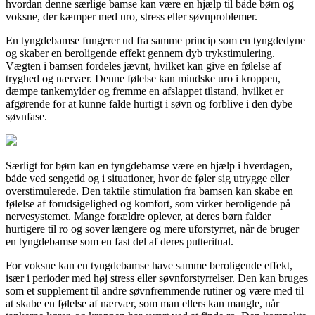
hvordan denne særlige bamse kan være en hjælp til både børn og
voksne, der kæmper med uro, stress eller søvnproblemer.
En tyngdebamse fungerer ud fra samme princip som en tyngdedyne
og skaber en beroligende effekt gennem dyb trykstimulering.
Vægten i bamsen fordeles jævnt, hvilket kan give en følelse af
tryghed og nærvær. Denne følelse kan mindske uro i kroppen,
dæmpe tankemylder og fremme en afslappet tilstand, hvilket er
afgørende for at kunne falde hurtigt i søvn og forblive i den dybe
søvnfase.
Særligt for børn kan en tyngdebamse være en hjælp i hverdagen,
både ved sengetid og i situationer, hvor de føler sig utrygge eller
overstimulerede. Den taktile stimulation fra bamsen kan skabe en
følelse af forudsigelighed og komfort, som virker beroligende på
nervesystemet. Mange forældre oplever, at deres børn falder
hurtigere til ro og sover længere og mere uforstyrret, når de bruger
en tyngdebamse som en fast del af deres putteritual.
For voksne kan en tyngdebamse have samme beroligende effekt,
især i perioder med høj stress eller søvnforstyrrelser. Den kan bruges
som et supplement til andre søvnfremmende rutiner og være med til
at skabe en følelse af nærvær, som man ellers kan mangle, når