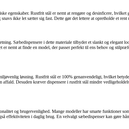
iske egenskaber. Rustfrit stål er nemt at rengøre og desinficere, hvilket 
g snavs ikke let sætter sig fast. Dette gør det lettere at opretholde et rent
ndretning. Sæbedispensere i dette materiale tilbyder et slankt og elegant
det er nemt at finde en model, der passer perfekt til ens behov og stilp
iljøvenlig løsning. Rustfrit stål er 100% genanvendeligt, hvilket betyder,
affald. Desuden kræver dispensere i rustfrit stål mindre vedligeholdels
tionalitet og brugervenlighed. Mange modeller har smarte funktioner so
så effektiviteten i daglig brug. En velvalgt sæbedispenser kan gøre hå