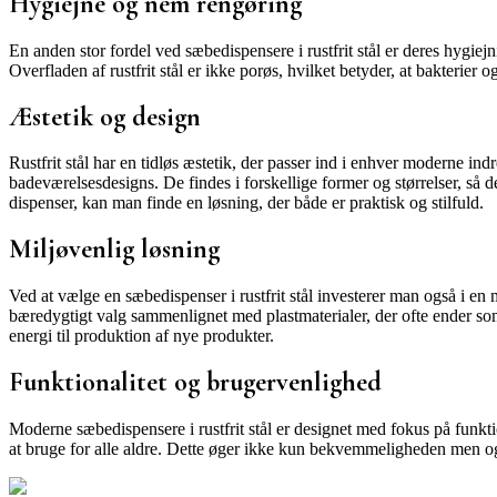
Hygiejne og nem rengøring
En anden stor fordel ved sæbedispensere i rustfrit stål er deres hygiejn
Overfladen af rustfrit stål er ikke porøs, hvilket betyder, at bakterier o
Æstetik og design
Rustfrit stål har en tidløs æstetik, der passer ind i enhver moderne i
badeværelsesdesigns. De findes i forskellige former og størrelser, så 
dispenser, kan man finde en løsning, der både er praktisk og stilfuld.
Miljøvenlig løsning
Ved at vælge en sæbedispenser i rustfrit stål investerer man også i en m
bæredygtigt valg sammenlignet med plastmaterialer, der ofte ender som 
energi til produktion af nye produkter.
Funktionalitet og brugervenlighed
Moderne sæbedispensere i rustfrit stål er designet med fokus på funk
at bruge for alle aldre. Dette øger ikke kun bekvemmeligheden men og