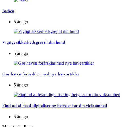
Indien
5 år ago
Vigtigt sikkerhedsgrej til din hund
5 år ago
Gør haven forårsklar med nye haveartikler
5 år ago
Find ud af hvad digitalisering betyder for din virksomhed
5 år ago