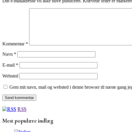
Din e-mailadresse vil ikke blive publiceret.
Krævede felter er marker
Kommentar
*
Navn
*
E-mail
*
Websted
Gem mit navn, mail og websted i denne browser til næste gang j
RSS
Mest populære indlæg