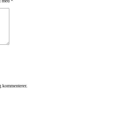
et med
*
eg kommenterer.