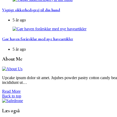
Vigtigt sikkerhedsgrej til din hund
5 år ago
Gør haven forårsklar med nye haveartikler
5 år ago
About Me
Upcake ipsum dolor sit amet. Jujubes powder pastry cotton candy bear 
incididunt ut…
Read More
Back to top
Læs også