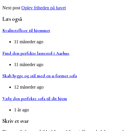
Next post
Oplev friheden på havet
Læs også
Kvalitetsfliser til hjemmet
11 måneder ago
Find den perfekte lænestol i Aarhus
11 måneder ago
Skab hygge og stil med en u-formet sofa
12 måneder ago
Vælg den perfekte sofa til dit hjem
1 år ago
Skriv et svar