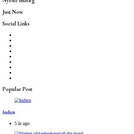
Nyeste indlæg
Just Now
Social Links
Popular Post
Indien
5 år ago