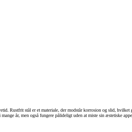
etid. Rustfrit stål er et materiale, der modstår korrosion og slid, hvilke
d i mange år, men også fungere pålideligt uden at miste sin æstetiske app