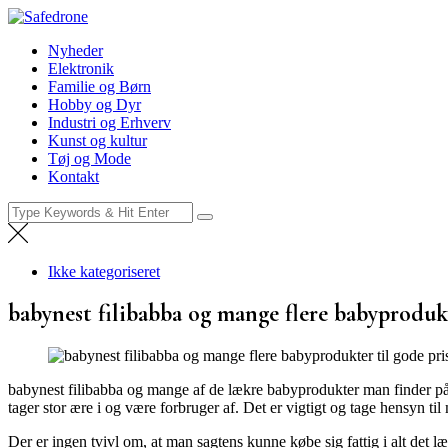
Skip
Safedrone
to
Nyheder
Nyheder
content
Elektronik
Familie og Børn
Hobby og Dyr
Industri og Erhverv
Kunst og kultur
Tøj og Mode
Kontakt
Search
for:
Ikke kategoriseret
babynest filibabba og mange flere babyprodukt
babynest filibabba og mange af de lækre babyprodukter man finder på 
tager stor ære i og være forbruger af. Det er vigtigt og tage hensyn 
Der er ingen tvivl om, at man sagtens kunne købe sig fattig i alt det l