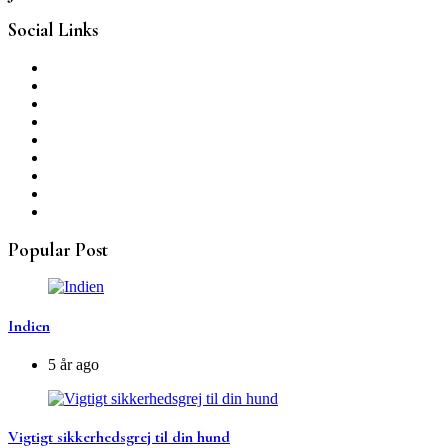
Social Links
Popular Post
Indien
5 år ago
Vigtigt sikkerhedsgrej til din hund