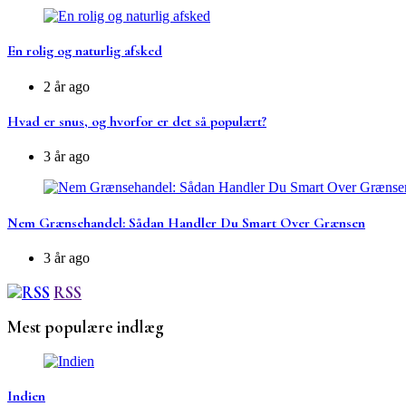
En rolig og naturlig afsked
2 år ago
Hvad er snus, og hvorfor er det så populært?
3 år ago
Nem Grænsehandel: Sådan Handler Du Smart Over Grænsen
3 år ago
RSS
Mest populære indlæg
Indien