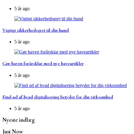
5 år ago
Vigtigt sikkerhedsgrej til din hund
5 år ago
Gør haven forårsklar med nye haveartikler
5 år ago
Find ud af hvad digitalisering betyder for din virksomhed
5 år ago
Nyeste indlæg
Just Now