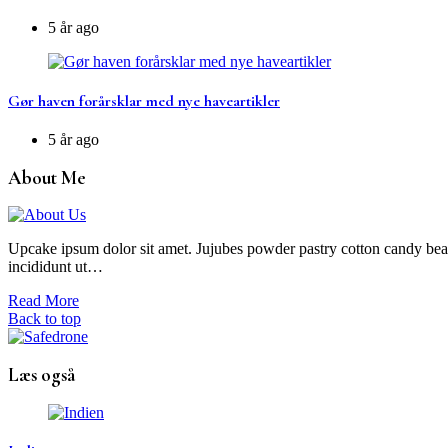
5 år ago
Gør haven forårsklar med nye haveartikler
5 år ago
About Me
Upcake ipsum dolor sit amet. Jujubes powder pastry cotton candy bear 
incididunt ut…
Read More
Back to top
Læs også