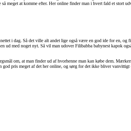
kke så meget at komme efter. Her online finder man i hvert fald et stort
ttet i dag. Så det ville alt andet lige også være en god ide for en, og f
dynen ud med noget nyt. Så vil man udover Filibabba babynest kapok også
pørgsmål om, at man finder ud af hvorhenne man kan købe dem. Mærkerne
 god pris meget af det her online, og sørg for det ikke bliver vanvittigt