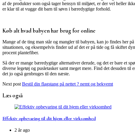
af de produkter som også tager hensyn til miljøet, er der vel heller i
er klar til at vugge dit barn til søvn i bæredygtige forhold.
Køb alt hvad babyen har brug for online
Mange af de ting man står og mangler til babyen, kan jo findes her på ne
situationen, og eksempelvis finder ud af det er på tide og få skiftet 
procent plantefiber.
Så der er mange bæredygtige alternativer derude, og det er bare et s
diverse legetøj og pusletasker samt meget mere. Find det desuden til en
det jo også genbruges til den næste.
Next post
Bestil din flagstang på nettet ? nemt og bekvemt
Læs også
Effektiv opbevaring til dit hjem eller virksomhed
2 år ago