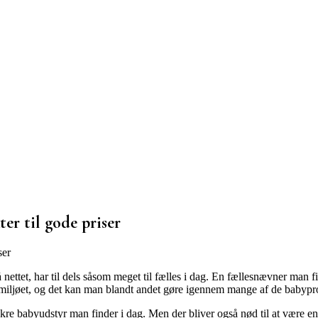
er til gode priser
nettet, har til dels såsom
meget til fælles i dag. En fællesnævner man f
til miljøet, og det kan man blandt andet gøre igennem mange af de babyp
ækre babyudstyr man finder i dag. Men der bliver også nød til at være en