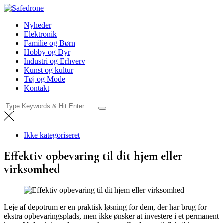
Skip
Safedrone
to
Nyheder
Nyheder
content
Elektronik
Familie og Børn
Hobby og Dyr
Industri og Erhverv
Kunst og kultur
Tøj og Mode
Kontakt
Search
for:
Ikke kategoriseret
Effektiv opbevaring til dit hjem eller
virksomhed
Leje af depotrum er en praktisk løsning for dem, der har brug for
ekstra opbevaringsplads, men ikke ønsker at investere i et permanent