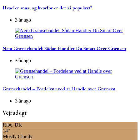
Hvad er snus, og hvorfor er det så populært?
3 år ago
Nem Grænsehandel: Sådan Handler Du Smart Over Grænsen
3 år ago
Grænsehandel – Fordelene ved at Handle over Grænsen
3 år ago
Vejrudsigt
Ribe, DK
14°
Mostly Cloudy