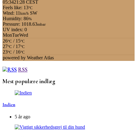
05:34
21:28 CEST
Feels like: 13
°C
Wind: 11
SW
km/h
Humidity: 86
%
Pressure: 1018.63
mbar
UV index: 0
Mon
Tue
Wed
26
/ 15
°C
°C
27
/ 17
°C
°C
23
/ 16
°C
°C
powered by
Weather Atlas
RSS
Mest populære indlæg
Indien
5 år ago