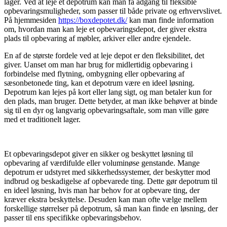
lager. Ved at leje et depotrum kan man få adgang til fleksible
opbevaringsmuligheder, som passer til både private og erhvervslivet.
På hjemmesiden
https://boxdepotet.dk/
kan man finde information
om, hvordan man kan leje et opbevaringsdepot, der giver ekstra
plads til opbevaring af møbler, arkiver eller andre ejendele.
En af de største fordele ved at leje depot er den fleksibilitet, det
giver. Uanset om man har brug for midlertidig opbevaring i
forbindelse med flytning, ombygning eller opbevaring af
sæsonbetonede ting, kan et depotrum være en ideel løsning.
Depotrum kan lejes på kort eller lang sigt, og man betaler kun for
den plads, man bruger. Dette betyder, at man ikke behøver at binde
sig til en dyr og langvarig opbevaringsaftale, som man ville gøre
med et traditionelt lager.
Et opbevaringsdepot giver en sikker og beskyttet løsning til
opbevaring af værdifulde eller voluminøse genstande. Mange
depotrum er udstyret med sikkerhedssystemer, der beskytter mod
indbrud og beskadigelse af opbevarede ting. Dette gør depotrum til
en ideel løsning, hvis man har behov for at opbevare ting, der
kræver ekstra beskyttelse. Desuden kan man ofte vælge mellem
forskellige størrelser på depotrum, så man kan finde en løsning, der
passer til ens specifikke opbevaringsbehov.