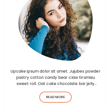
Upcake ipsum dolor sit amet. Jujubes powder
pastry cotton candy bear claw tiramisu
sweet roll. Oat cake chocolate bar jelly
Lorem ipsum dolor sit amet, consectetur
adipiscing elit, sed do eiusmod tempor
READ MORE
incididunt ut…