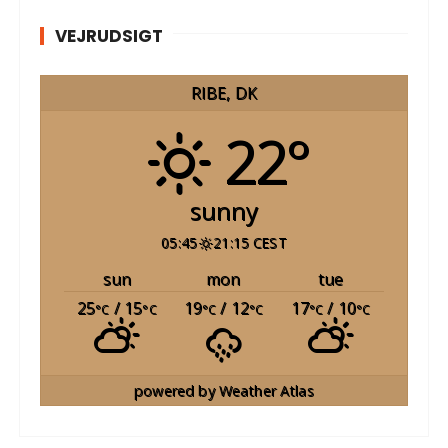
VEJRUDSIGT
RIBE, DK
22°
sunny
05:45
21:15 CEST
sun
mon
tue
25
/ 15
19
/ 12
17
/ 10
°C
°C
°C
°C
°C
°C
powered by
Weather Atlas