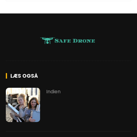
LÆS OGSÅ
Indien