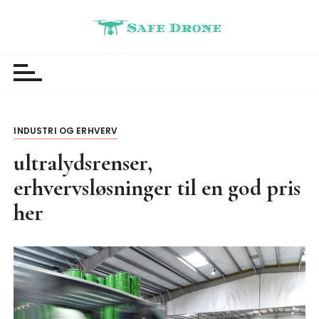
S
k
i
Safedrone
Nyheder
p
t
o
c
o
INDUSTRI OG ERHVERV
n
ultralydsrenser,
t
erhvervsløsninger til en god pris
e
n
her
t