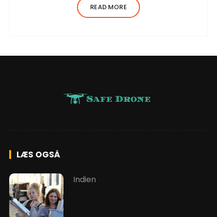
adipiscing elit, sed do eiusmod tempor
READ MORE
incididunt ut…
LÆS OGSÅ
Indien