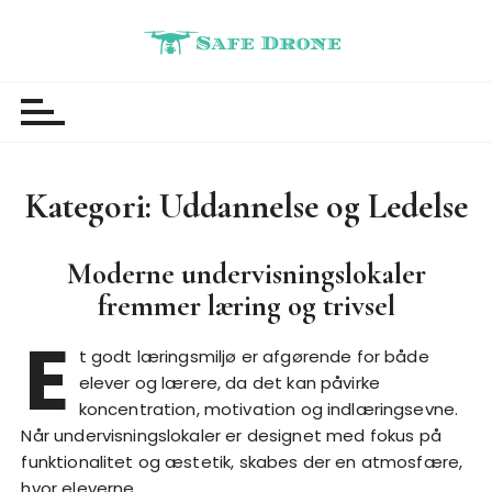
S
k
i
Safedrone
Nyheder
p
t
o
c
Kategori:
Uddannelse og Ledelse
o
n
t
Moderne undervisningslokaler
e
fremmer læring og trivsel
n
E
t
t godt læringsmiljø er afgørende for både
elever og lærere, da det kan påvirke
koncentration, motivation og indlæringsevne.
Når undervisningslokaler er designet med fokus på
funktionalitet og æstetik, skabes der en atmosfære,
hvor eleverne…